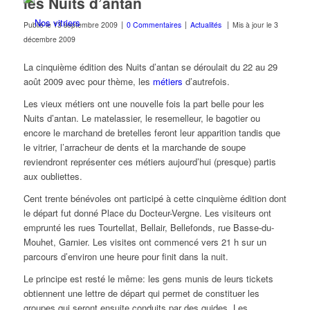
les Nuits d’antan
|
|
|
Publié le
13 septembre 2009
0 Commentaires
Actualités
Mis à jour le
3
décembre 2009
La cinquième édition des Nuits d’antan se déroulait du 22 au 29
août 2009 avec pour thème, les
métiers
d’autrefois.
Les vieux métiers ont une nouvelle fois la part belle pour les
Nuits d’antan. Le matelassier, le resemelleur, le bagotier ou
encore le marchand de bretelles feront leur apparition tandis que
le vitrier, l’arracheur de dents et la marchande de soupe
reviendront représenter ces métiers aujourd’hui (presque) partis
aux oubliettes.
Cent trente bénévoles ont participé à cette cinquième édition dont
le départ fut donné Place du Docteur-Vergne. Les visiteurs ont
emprunté les rues Tourtellat, Bellair, Bellefonds, rue Basse-du-
Mouhet, Garnier. Les visites ont commencé vers 21 h sur un
parcours d’environ une heure pour finit dans la nuit.
Le principe est resté le même: les gens munis de leurs tickets
obtiennent une lettre de départ qui permet de constituer les
groupes qui seront ensuite conduits par des guides. Les